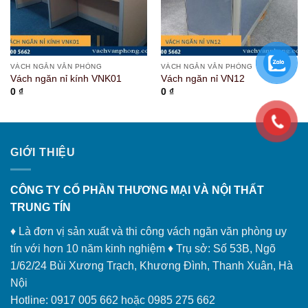
VÁCH NGĂN VĂN PHÒNG
VÁCH NGĂN VĂN PHÒNG
Vách ngăn nỉ kính VNK01
Vách ngăn nỉ VN12
0
₫
0
₫
GIỚI THIỆU
CÔNG TY CỔ PHẦN THƯƠNG MẠI VÀ NỘI THẤT
TRUNG TÍN
♦ Là đơn vị sản xuất và thi công vách ngăn văn phòng uy
tín với hơn 10 năm kinh nghiệm ♦ Trụ sở: Số 53B, Ngõ
1/62/24 Bùi Xương Trạch, Khương Đình, Thanh Xuân, Hà
Nội
Hotline: 0917 005 662 hoặc 0985 275 662