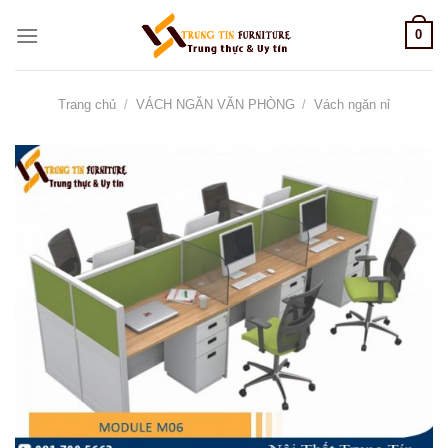
Skip
0
to
content
Trang chủ
/
VÁCH NGĂN VĂN PHÒNG
/
Vách ngăn nỉ