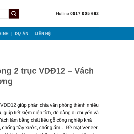
Hotline:
0917 005 662
SINH
DỰ ÁN
LIÊN HỆ
ộng 2 trục VDĐ12 – Vách
ường
 VDĐ12 giúp phân chia văn phòng thành nhiều
giúp tiết kiệm diện tích, dễ dàng di chuyển và
Vách làm bằng chất liệu gỗ công nghiệp khả
n, chống trầy xước, chống ẩm… Bề mặt Veneer