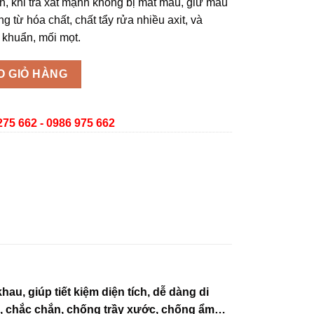
, khi trà xát mạnh không bị mất màu, giữ màu
 từ hóa chất, chất tẩy rửa nhiều axit, và
 khuẩn, mối mọt.
12 - Vách di động hội trường số lượng
O GIỎ HÀNG
275 662 - 0986 975 662
, giúp tiết kiệm diện tích, dễ dàng di
ao, chắc chắn, chống trầy xước, chống ẩm…