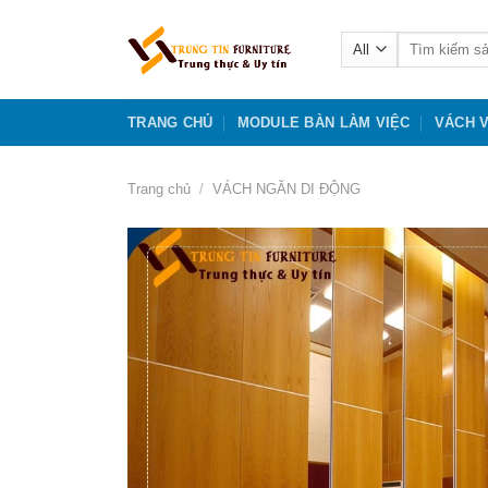
Skip
to
Tìm
kiếm:
content
TRANG CHỦ
MODULE BÀN LÀM VIỆC
VÁCH 
Trang chủ
/
VÁCH NGĂN DI ĐỘNG