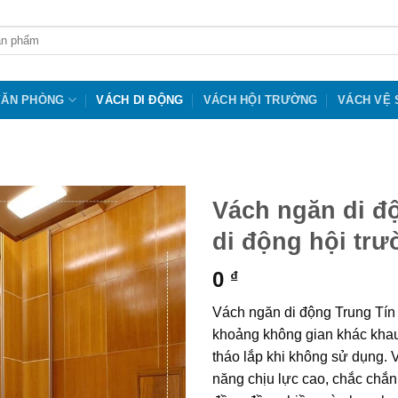
VĂN PHÒNG
VÁCH DI ĐỘNG
VÁCH HỘI TRƯỜNG
VÁCH VỆ 
Vách ngăn di đ
di động hội tr
0
₫
Vách ngăn di động Trung Tín
khoảng không gian khác khau, 
tháo lắp khi không sử dụng. 
năng chịu lực cao, chắc chắ