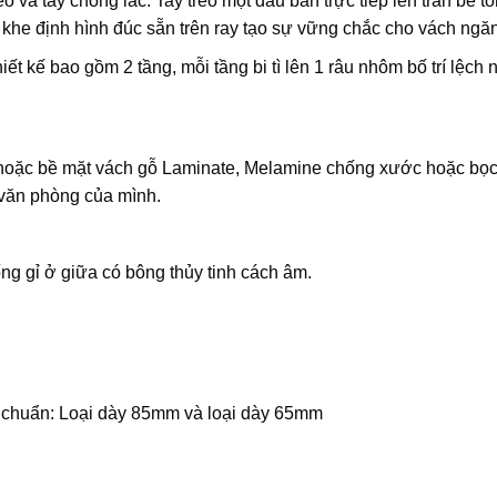
o và tay chống lắc. Tay treo một đầu bắn trực tiếp lên trần bê 
c khe định hình đúc sẵn trên ray tạo sự vững chắc cho vách ngăn
iết kế bao gồm 2 tầng, mỗi tầng bi tì lên 1 râu nhôm bố trí lệch 
hoặc bề mặt vách gỗ Laminate, Melamine chống xước hoặc bọc 
o văn phòng của mình.
g gỉ ở giữa có bông thủy tinh cách âm.
êu chuẩn: Loại dày 85mm và loại dày 65mm