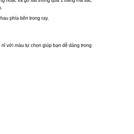
tông hoặc xà gồ sắt thông qua 1 bảng mã sắt,
.
nhau phía bên trong ray.
nỉ với màu tự chọn giúp bạn dễ dàng trong