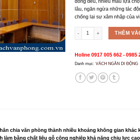
đồng đều, nhiều màu lựa chọn
lâu, ngăn ngừa những tác động
chống lại sự xâm nhập của vi
Vách ngăn di động 2 trục VDĐ
THÊM VÀ
Holine 0917 005 662 - 0985 
Danh mục:
VÁCH NGĂN DI ĐỘNG
ân chia văn phòng thành nhiều khoảng không gian khác khau
h làm bằng chất liệu gỗ công nghiệp khả năng chịu lực c