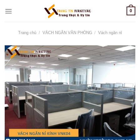
Skip
0
to
content
Trang chủ
/
VÁCH NGĂN VĂN PHÒNG
/
Vách ngăn nỉ