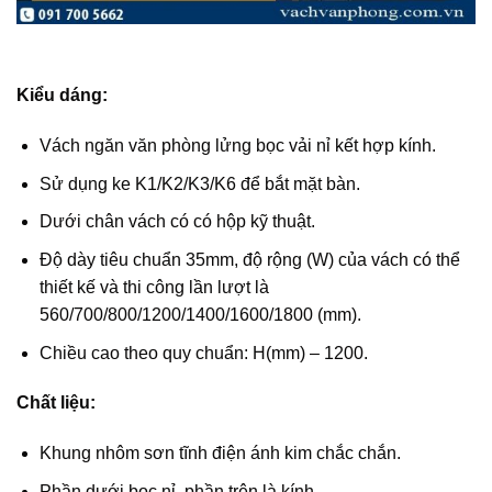
Kiểu dáng:
Vách ngăn văn phòng lửng bọc vải nỉ kết hợp kính.
Sử dụng ke K1/K2/K3/K6 để bắt mặt bàn.
Dưới chân vách có có hộp kỹ thuật.
Độ dày tiêu chuẩn 35mm, độ rộng (W) của vách có thể
thiết kế và thi công lần lượt là
560/700/800/1200/1400/1600/1800 (mm).
Chiều cao theo quy chuẩn: H(mm) – 1200.
Chất liệu:
Khung nhôm sơn tĩnh điện ánh kim chắc chắn.
Phần dưới bọc nỉ, phần trên là kính.