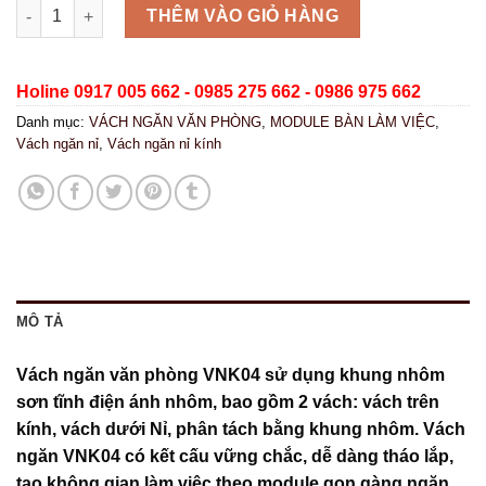
Vách ngăn nỉ kính VNK04 số lượng
THÊM VÀO GIỎ HÀNG
Holine 0917 005 662 - 0985 275 662 - 0986 975 662
Danh mục:
VÁCH NGĂN VĂN PHÒNG
,
MODULE BÀN LÀM VIỆC
,
Vách ngăn nỉ
,
Vách ngăn nỉ kính
MÔ TẢ
Vách ngăn văn phòng VNK04 sử dụng khung nhôm
sơn tĩnh điện ánh nhôm, bao gồm 2 vách: vách trên
kính, vách dưới Nỉ, phân tách bằng khung nhôm. Vách
ngăn VNK04 có kết cấu vững chắc, dễ dàng tháo lắp,
tạo không gian làm việc theo module gọn gàng ngăn