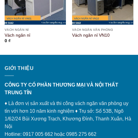
VÁCH NGĂN NỈ
VÁCH NGĂN VĂN PHÒNG
Vách ngăn nỉ
Vách ngăn nỉ VN10
0
₫
GIỚI THIỆU
CÔNG TY CỔ PHẦN THƯƠNG MẠI VÀ NỘI THẤT
TRUNG TÍN
♦ Là đơn vị sản xuất và thi công vách ngăn văn phòng uy
tín với hơn 10 năm kinh nghiệm ♦ Trụ sở: Số 53B, Ngõ
1/62/24 Bùi Xương Trạch, Khương Đình, Thanh Xuân, Hà
Nội
Hotline: 0917 005 662 hoặc 0985 275 662