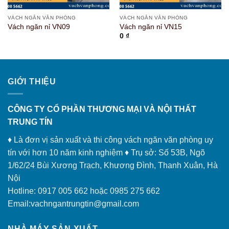
VÁCH NGĂN VĂN PHÒNG
VÁCH NGĂN VĂN PHÒNG
Vách ngăn nỉ VN09
Vách ngăn nỉ VN15
0
₫
GIỚI THIỆU
CÔNG TY CỔ PHẦN THƯƠNG MẠI VÀ NỘI THẤT
TRUNG TÍN
♦ Là đơn vị sản xuất và thi công vách ngăn văn phòng uy
tín với hơn 10 năm kinh nghiệm ♦ Trụ sở: Số 53B, Ngõ
1/62/24 Bùi Xương Trạch, Khương Đình, Thanh Xuân, Hà
Nội
Hotline: 0917 005 662 hoặc 0985 275 662
Email:vachngantrungtin@gmail.com
NHÀ MÁY SẢN XUẤT