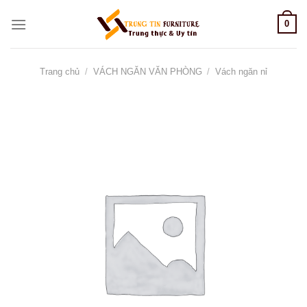
Skip
0
to
content
Trang chủ
/
VÁCH NGĂN VĂN PHÒNG
/
Vách ngăn nỉ