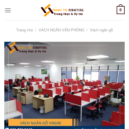
Skip
0
to
content
Trang chủ
/
VÁCH NGĂN VĂN PHÒNG
/
Vách ngăn gỗ