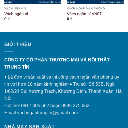
VÁCH NGĂN NỈ
VÁCH NGĂN VĂN PHÒNG
Vách ngăn nỉ
Vách ngăn nỉ VN07
0
₫
0
₫
GIỚI THIỆU
CÔNG TY CỔ PHẦN THƯƠNG MẠI VÀ NỘI THẤT
TRUNG TÍN
♦ Là đơn vị sản xuất và thi công vách ngăn văn phòng uy
tín với hơn 10 năm kinh nghiệm ♦ Trụ sở: Số 53B, Ngõ
1/62/24 Bùi Xương Trạch, Khương Đình, Thanh Xuân, Hà
Nội
Hotline: 0917 005 662 hoặc 0985 275 662
Email:vachngantrungtin@gmail.com
NHÀ MÁY SẢN XUẤT