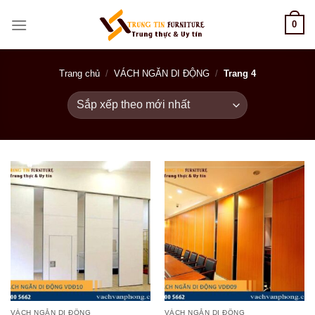
Skip
0
to
content
Trang chủ
/
VÁCH NGĂN DI ĐỘNG
/
Trang 4
VÁCH NGĂN DI ĐỘNG
VÁCH NGĂN DI ĐỘNG