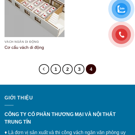
VÁCH NGĂN DI ĐỘNG
Cơ cấu vách di động
1
2
3
4
GIỚI THIỆU
CÔNG TY CỔ PHẦN THƯƠNG MẠI VÀ NỘI THẤT
TRUNG TÍN
♦ Là đơn vị sản xuất và thi công vách ngăn văn phòng uy